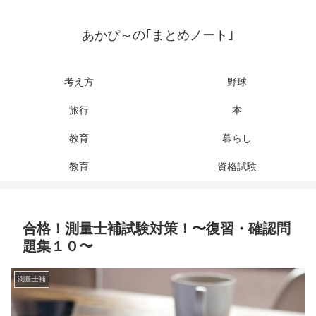
あかぴ～の｢まとめノート｣
考え方
野球
旅行
本
教育
暮らし
教育
資格試験
合格！測量士補試験対策！〜復習・確認問
題集１０〜
測量士補