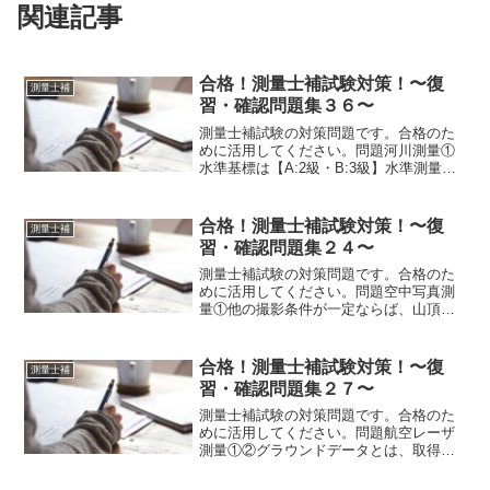
関連記事
合格！測量士補試験対策！〜復
測量士補
習・確認問題集３６〜
測量士補試験の対策問題です。合格のた
めに活用してください。問題河川測量①
水準基標は【A:2級・B:3級】水準測量に
より求められる。②水準基標は，水位標
に近接した位置に設置するものとし、設
置間隔は、【A:1kmから2kmまで・
合格！測量士補試験対策！〜復
測量士補
B:5kmから2...
習・確認問題集２４〜
測量士補試験の対策問題です。合格のた
めに活用してください。問題空中写真測
量①他の撮影条件が一定ならば、山頂部
における地上画素寸法は、その山の山麓
部におけるそれより【A:大きく・B:小さ
く】なる。②起伏のある土地を撮影した
合格！測量士補試験対策！〜復
測量士補
空中写真は、同じ大き...
習・確認問題集２７〜
測量士補試験の対策問題です。合格のた
めに活用してください。問題航空レーザ
測量①②グラウンドデータとは、取得し
たレーザ測距データから、【①A:地表
面・B:水面】以外のデータを取り除く