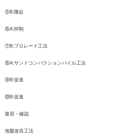
⑤B:隆起
⑥A:抑制
⑦B:プロレード工法
⑧A:サンドコンパクションパイル工法
⑨B:促進
⑩B:促進
復習・確認
地盤改良工法