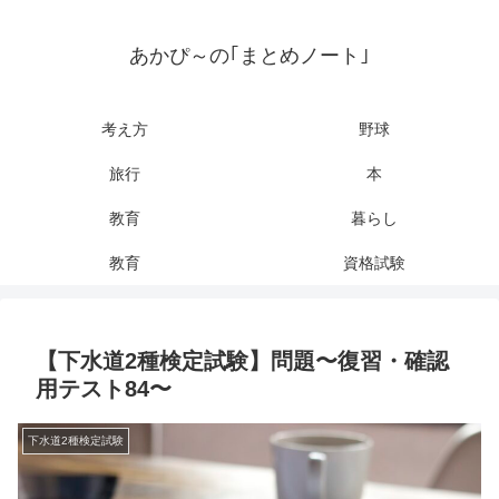
あかぴ～の｢まとめノート｣
考え方
野球
旅行
本
教育
暮らし
教育
資格試験
【下水道2種検定試験】問題〜復習・確認
用テスト84〜
下水道2種検定試験