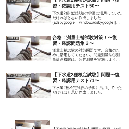
【下水道2種検定試験】問題〜復
下水道2種検定試験
習・確認用テスト50〜
下水道2種検定試験の学習に活用していた
だければと思い作成しました。
(adsbygoogle = window.adsbygoogle ||
[]).push({});問題下水道法除害施設設置等
に関する条例の基準①温度が45℃【A:以
上・B...
合格！測量士補試験対策！〜復
測量士補
習・確認問題集３〜
測量士補試験の対策問題です。合格のた
めに活用してください。問題測量法①測
量計画機関は、公共測量を実施しようと
するときは、あらかじめ、当該公共測量
の目的、地域及び期間並びに当該公共測
量の精度及び方法を記載した計画書を提
【下水道2種検定試験】問題〜復
下水道2種検定試験
出して、【A:国土交通大...
習・確認用テスト71〜
下水道2種検定試験の学習に活用していた
だければと思い作成しました。