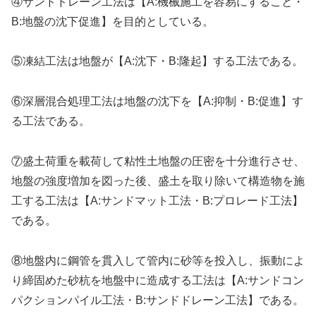
④サンドドレーン工法は【A:機械施工を容易にすること・
B:地盤の沈下促進】を目的としている。
⑤凍結工法は地盤が【A:沈下・B:隆起】する工法である。
⑥深層混合処理工法は地盤の沈下を【A:抑制・B:促進】す
る工法である。
⑦盛土荷重を載荷して粘性土地盤の圧密を十分進行させ、
地盤の強度増加を図った後、盛土を取り除いて構造物を施
工する工法は【A:サンドマット工法・B:プロレード工法】
である。
⑧地盤内に鋼管を貫入して管内に砂等を投入し、振動によ
り締固めた砂杭を地盤中に造成する工法は【A:サンドコン
パクションパイル工法・B:サンドドレーン工法】である。