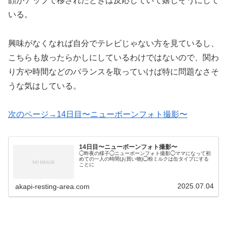
顔がアップで移されたときは反応していて嬉しそうにして
いる。
興味がなくなれば自分でテレビじゃない方を見ているし、
こちらも放ったらかしにしているわけではないので、関わ
り方や時間などのバランスを取っていけば特に問題なさそ
うな気はしている。
次のページ→14日目〜ニューボーンフォト撮影〜
14日目〜ニューボーンフォト撮影〜
◯昨夜の様子◯ニューボーンフォト撮影◯ママになって初
めての一人の時間(お買い物)◯粉ミルクは缶タイプにする
ことに
2025.07.04
akapi-resting-area.com