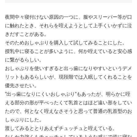
夜間中々寝付けない原因の一つに、服やスリーパー等が口
に触れたとき、それらを咥えようとして上手くいかずに泣
きだすことがある。
そのためおしゃぶりを購入して試してみることにした。
授乳中に寝ることが多いように、何か咥えていると安心感
に繋がるらしい。
おしゃぶりを使いすぎると出っ歯になりやすいというデメ
リットもあるらしいが、現段階では入眠してくれることを
優先させたい。
”出っ歯になりにくいおしゃぶり”もあったが、明らかに咥
える部分の形が平べったくて乳首とはほど遠い形をしてい
たので、何となく咥えなさそうと思って普通の乳首型のお
しゃぶりにした。
渡してみるととりあえずチュッチュと咥えている。
なんか力強くもチュッチュしているような感じで逆に寝な