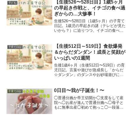
て過ごす。布団においたら泣くし、抱っ
【生後526〜528日目】1歳5ヶ月
子ども
こをして...
の早起き作戦と、イチゴの食べ過
ぎからの…大惨事！
生後526〜528日目（1歳5ヶ月）の子育て
日記。1歳児の早起きの謎（テレビが見た
いから？）に迫りつつ、イチゴの食べ過
ぎで便が緩くなり…まさかのジュニアシ
ートとヒップシートの「ダブルおむつ漏
れ」の大惨事に😇絶望からの洗濯ドキュ
【生後512日～519日】食欲爆発
子育て日記
メントと、油断大敵な日々の記録です。
＆からだダンダン！成長と笑顔が
いっぱいの1週間
生後1歳4ヶ月（生後512日〜519日）の育
児日記。言葉や遊びが急成長し「からだ
☆ダンダン」のダンスやお砂場遊びに夢
中！神戸・三宮へのお出かけ記録や、大
人顔負けの食欲（パパ手作り唐揚げも完
食！）、生活リズムの安定など、目まぐ
0日目〜我が子誕生！〜
子育て日記
るしい成長と笑顔がいっぱいの1週間をお
◯普通分娩か帝王切開か◯支度をして産
届けします。
院へ◯お産が進んで普通分娩へ◯母子と
もに無事出産◯初めて抱っこ◯一段落し
て私は退出◯ドーナツクッションが欲し
い！