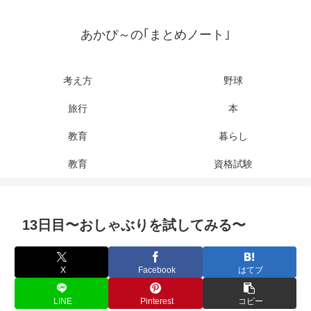
あかぴ～の｢まとめノート｣
考え方
野球
旅行
本
教育
暮らし
教育
資格試験
13日目〜おしゃぶりを試してみる〜
X
Facebook
はてブ
LINE
Pinterest
コピー