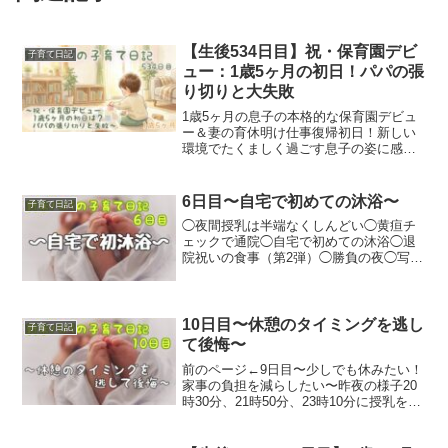
【生後534日目】祝・保育園デビ
子育て日記
ュー：1歳5ヶ月の初日！パパの張
り切りと大失敗
1歳5ヶ月の息子の本格的な保育園デビュ
ー＆妻の育休明け仕事復帰初日！新しい
環境でたくましく過ごす息子の姿に感動
する一方、張り切りすぎたパパが夜ご飯
でまさかの大失態（消費期限切れのお肉
事件）…。怒涛の新生活スタートをリア
6日目〜自宅で初めての沐浴〜
子育て日記
ルに綴ったパパ目線の育児日記です。
◯夜間授乳は半端なくしんどい◯黄疸チ
ェックで通院◯自宅で初めての沐浴◯退
院祝いの食事（第2弾）◯勝負の夜◯写真
共有アプリ「みてね」をインストール
10日目〜休憩のタイミングを逃し
子育て日記
て後悔〜
前のページ←9日目〜少しでも休みたい！
家事の負担を減らしたい〜昨夜の様子20
時30分、21時50分、23時10分に授乳をす
る。19時過ぎぐらいからは授乳とミルク
の時間以外は大体ずっと抱っこして歩い