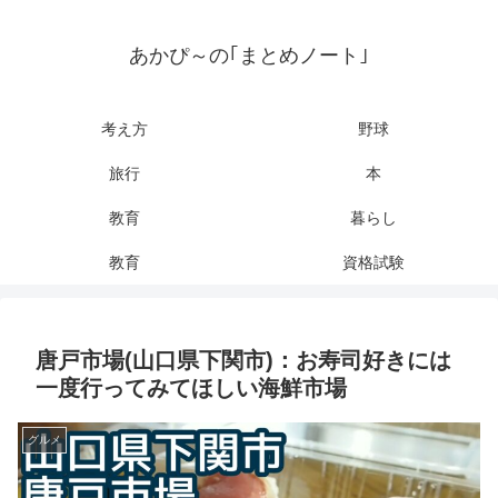
あかぴ～の｢まとめノート｣
考え方
野球
旅行
本
教育
暮らし
教育
資格試験
唐戸市場(山口県下関市)：お寿司好きには
一度行ってみてほしい海鮮市場
グルメ