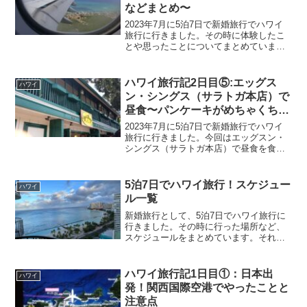
などまとめ〜
2023年7月に5泊7日で新婚旅行でハワイ
旅行に行きました。その時に体験したこ
とや思ったことについてまとめていま
す。旅行の全スケジュールをまとめた記
事はこちら(5泊7日でハワイ旅行！スケジ
ュール一覧)前回は日本からハワイまでの
ハワイ旅行記2日目⑤:エッグス
ハワイ
飛行機内の内容...
ン・シングス（サラトガ本店）で
昼食〜パンケーキがめちゃくちゃ
でかい〜
2023年7月に5泊7日で新婚旅行でハワイ
旅行に行きました。今回はエッグスン・
シングス（サラトガ本店）で昼食を食べ
たお話です。必要だった英語や注文した
メニュー、金額、注文から支払いまでの
流れ、困ったことなどについて書いてい
5泊7日でハワイ旅行！スケジュー
ハワイ
ます。
ル一覧
新婚旅行として、5泊7日でハワイ旅行に
行きました。その時に行った場所など、
スケジュールをまとめています。それぞ
れの場所の感想や、詳細についての記事
リンクなども随時まとめていきますの
で、ハワイ旅行を計画されている方や、
ハワイ旅行記1日目①：日本出
ハワイ
これから行きたいなと考え...
発！関西国際空港でやったことと
注意点