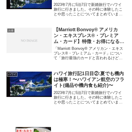
2023年7月に5泊7日で新婚旅行でハワイ
旅行に行きました。その時に体験したこ
とや思ったことについてまとめていま
す。旅行の全スケジュールをまとめた記
事はこちら(5泊7日でハワイ旅行！スケジ
ュール一覧)5泊7日でかかった全費用をま
【Marriott Bonvoy® アメリカ
お金
とめた記事は...
ン・エキスプレス®・プレミア
ム・カード】特徴・お得になる
人・おすすめできる人
「Marriott Bonvoy® アメリカン・エキス
プレス®・プレミアム・カード」につい
て「旅行最強のカードと言われるけどな
んで？」「自分にとって、このカードが
お得なのかどうかを知りたい」「お得に
なる目安となる基準はあるのか」という
ハワイ旅行記1日目②:夏でも機内
ハワイ
ことに...
は極寒！〜ハワイアン航空のフラ
イト(備品や機内食も紹介)〜
2023年7月に5泊7日で新婚旅行でハワイ
旅行に行きました。その時に体験したこ
とや思ったことについてまとめていま
す。旅行の全スケジュールをまとめた記
事はこちら(5泊7日でハワイ旅行！スケジ
ュール一覧)5泊7日でかかった全費用をま
とめた記事は...