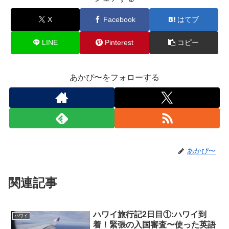
X
Facebook
はてブ
LINE
Pinterest
コピー
あかぴ〜をフォローする
あかぴ〜
関連記事
ハワイ旅行記2日目①:ハワイ到
ハワイ
着！緊張の入国審査〜使った英語