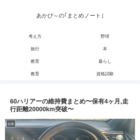
あかぴ～の｢まとめノート｣
考え方
野球
旅行
本
教育
暮らし
教育
資格試験
60ハリアーの維持費まとめ〜保有4ヶ月,走
行距離20000km突破〜
お金