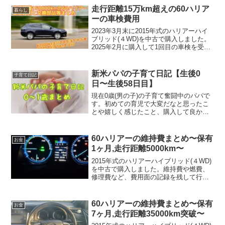
走行距離15万km超えの60ハリア
暮らし
ーの車検費用
2023年3月末に2015年式のハリアーハイ
ブリッド(４WD)を中古で購入しました。
2025年2月に購入して1回目の車検を受け
ましたので、その内容と費用をまとめま
す。購入を検討されている方や、過走行
(一般的には走行距離10万km超)車の車
新米パパの子育て日記【生後0
子育て日記
検...
日〜生後58日目】
現在0歳(男の子)の子育て奮闘中のパパで
す。初めての育児で大変だなと思ったこ
とや嬉しく感じたこと、購入して良かっ
たものや取り組んでみたことなどを日記
に残していきます。これから子育てをす
る人や同時期に子育てを頑張っている人
60ハリアーの維持費まとめ〜保有
お金
にとって共感できる内...
1ヶ月,走行距離5000km〜
2015年式のハリアーハイブリッド(４WD)
を中古で購入しました。維持費や燃費、
修理費など、費用面の記録を残して行き
ますので、購入を検討されている方の参
考になれば幸いです。金額は1000円単位
でまとめています。購入額は約250万円グ
60ハリアーの維持費まとめ〜保有
お金
レードは...
7ヶ月,走行距離35000km突破〜