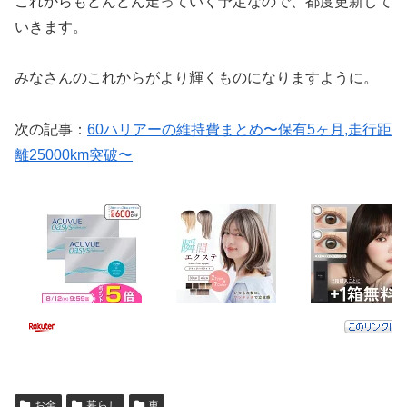
これからもどんどん走っていく予定なので、都度更新して
いきます。
みなさんのこれからがより輝くものになりますように。
次の記事：
60ハリアーの維持費まとめ〜保有5ヶ月,走行距
離25000km突破〜
お金
暮らし
車