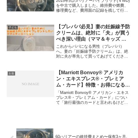
2015年式のハリアーハイブリッド(４WD)
を中古で購入しました。維持費や燃費、
修理費など、費用面の記録を残して行き
ますので、購入を検討されている方の参
考になれば幸いです。金額は1000円単位
でまとめています。購入額は約250万円グ
【プレパパ必見】妻の妊娠線予防
子ども
レードは...
クリームは、絶対に「夫」が買う
べき深い理由（ママ＆キッズ レ
ビュー）
これからパパになる男性（プレパパ）
へ。妻の「妊娠線予防クリーム」は、絶
対に夫が率先して買ってあげてくださ
い！我が家で大活躍した「ママ＆キッズ
ナチュラルマーククリーム」のレビュー
とともに、なぜ夫が「少し高い良いも
【Marriott Bonvoy® アメリカ
お金
の」を買うべきなのか、後悔しないため
ン・エキスプレス®・プレミア
の深い理由を男目線で解説します。
ム・カード】特徴・お得になる
人・おすすめできる人
「Marriott Bonvoy® アメリカン・エキス
プレス®・プレミアム・カード」につい
て「旅行最強のカードと言われるけどな
んで？」「自分にとって、このカードが
お得なのかどうかを知りたい」「お得に
なる目安となる基準はあるのか」という
ことに...
60ハリアーの維持費まとめ〜保有3ヶ月,