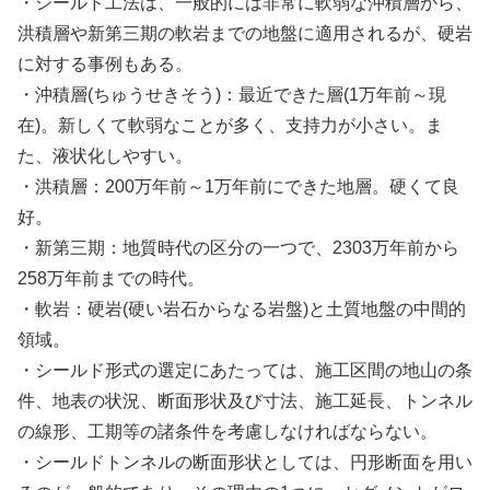
・シールド工法は、一般的には非常に軟弱な沖積層から、
洪積層や新第三期の軟岩までの地盤に適用されるが、硬岩
に対する事例もある。
・沖積層(ちゅうせきそう)：最近できた層(1万年前～現
在)。新しくて軟弱なことが多く、支持力が小さい。ま
た、液状化しやすい。
・洪積層：200万年前～1万年前にできた地層。硬くて良
好。
・新第三期：地質時代の区分の一つで、2303万年前から
258万年前までの時代。
・軟岩：硬岩(硬い岩石からなる岩盤)と土質地盤の中間的
領域。
・シールド形式の選定にあたっては、施工区間の地山の条
件、地表の状況、断面形状及び寸法、施工延長、トンネル
の線形、工期等の諸条件を考慮しなければならない。
・シールドトンネルの断面形状としては、円形断面を用い