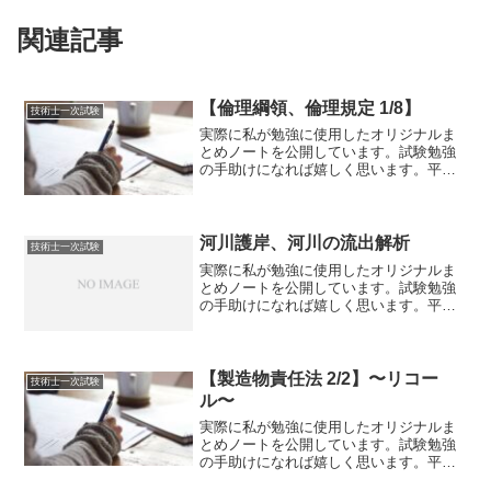
関連記事
【倫理綱領、倫理規定 1/8】
技術士一次試験
実際に私が勉強に使用したオリジナルま
とめノートを公開しています。試験勉強
の手助けになれば嬉しく思います。平成
25年度試験～令和2年度試験の内容まで反
映しております。赤文字は重要ポイント
です。【倫理綱領･倫理規定】様々な理工
系学協会が〜様々な...
河川護岸、河川の流出解析
技術士一次試験
実際に私が勉強に使用したオリジナルま
とめノートを公開しています。試験勉強
の手助けになれば嬉しく思います。平成
25年度試験～令和2年度試験の内容まで反
映しております。河川護岸・護岸は、洪
水時の浸食作用に対して堤防及び低水河
岸を保護することを主...
【製造物責任法 2/2】〜リコー
技術士一次試験
ル〜
実際に私が勉強に使用したオリジナルま
とめノートを公開しています。試験勉強
の手助けになれば嬉しく思います。平成
25年度試験～令和2年度試験の内容まで反