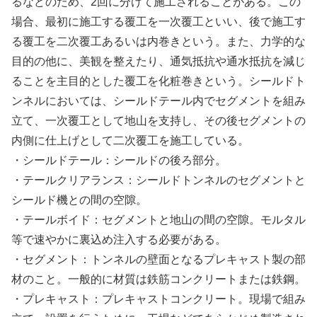
るなどのため、2回に分けて施工されることがある。この
場合、最初に施工する覆工を一次覆工といい、後で施工す
る覆工を二次覆工あるいは内巻きという。また、力学的な
目的の他に、美観を整えたり、通気抵抗や通水抵抗を減じ
ることを主目的とした覆工を化粧巻きという。シールドト
ンネルにおいては、シールドテール内でセグメントを組み
立て、一次覆工として地山を支持し、その後セグメントの
内側に仕上げとして二次覆工を施工している。
・シールドテール：シールドの後ろ部分。
・テールクリアランス：シールドトンネルのセグメントと
シールド機との間の空隙。
・テールボイド：セグメントと地山の間の空隙。モルタル
等で速やかに裏込め注入する必要がある。
・セグメント：トンネルの壁面となるプレキャスト製の部
材のこと。一般的に材質は鉄筋コンクリートまたは鉄鋼。
・プレキャスト：プレキャストコンクリート。現場で組み