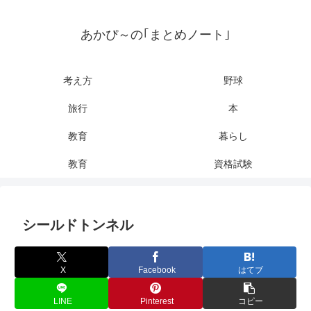
あかぴ～の｢まとめノート｣
考え方
野球
旅行
本
教育
暮らし
教育
資格試験
シールドトンネル
X
Facebook
はてブ
LINE
Pinterest
コピー