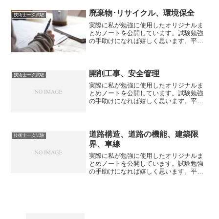
映しております。赤文字は重要ポイント
です。【リコール】〇事業者にとって、
廃棄物･リサイクル、環境保全
技術士一次試験
消費者に安全な製品を...
実際に私が勉強に使用したオリジナルま
とめノートを公開しています。試験勉強
の手助けになれば嬉しく思います。平成
25年度試験～令和2年度試験の内容まで反
映しております。赤文字は重要ポイント
です。廃棄物･リサイクル〇従来の大量生
産、大量消費、大量...
開削工事、安全管理
技術士一次試験
実際に私が勉強に使用したオリジナルま
とめノートを公開しています。試験勉強
の手助けになれば嬉しく思います。平成
25年度試験～令和2年度試験の内容まで反
映しております。開削工事・自立式：土
留め壁の根入れ部分の受働抵抗のみで側
圧を支持する形式。比...
道路構造、道路の機能、建築限
技術士一次試験
界、車線
実際に私が勉強に使用したオリジナルま
とめノートを公開しています。試験勉強
の手助けになれば嬉しく思います。平成
25年度試験～令和2年度試験の内容まで反
映しております。道路構造・道路構造の
決定に当たっては、必要とされる機能が
確保できる道路構造に...