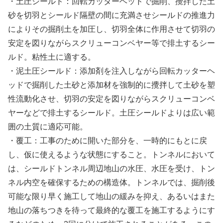
・土圧シールド：回転カッターヘッドで掘削、攪拌した土
砂を切羽とシールド隔壁の間に充満させシールドの推進力
によりその掘削土を加圧し、切羽全体に作用させて切羽の
安定を図りながらスクリューコンベヤー等で排土するシー
ルド。粘性土に適する。
・泥土圧シールド：添加剤を注入しながら回転カッターヘ
ッドで掘削した土砂と添加材を強制的に攪拌して土砂を塑
性流動化させ、切羽の安定を図りながらスクリューコンベ
ヤーなどで排土するシールド。土圧シールドよりは広い範
囲の土質に適応可能。
・覆工：工事のために開いた部分を、一時的にもとに戻
し、仮に使えるような状態にすること。トンネルにおいて
は、シールドトンネル周辺地山の水圧、水圧を受け、トン
ネル内空を確保するための構造体。トンネルでは、掘削後
可能な限り早く施工して地山の緩みを抑え、あるいはまた
地山の落ちつきを待って最終的な覆工を施工するようにす