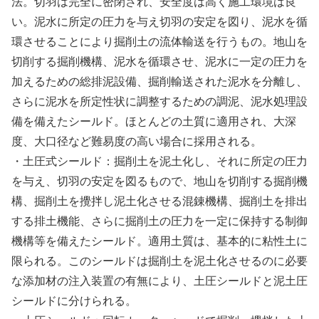
法。切羽は完全に密閉され、安全度は高く施工環境は良
い。泥水に所定の圧力を与え切羽の安定を図り、泥水を循
環させることにより掘削土の流体輸送を行うもの。地山を
切削する掘削機構、泥水を循環させ、泥水に一定の圧力を
加えるための総排泥設備、掘削輸送された泥水を分離し、
さらに泥水を所定性状に調整するための調泥、泥水処理設
備を備えたシールド。ほとんどの土質に適用され、大深
度、大口径など難易度の高い場合に採用される。
・土圧式シールド：掘削土を泥土化し、それに所定の圧力
を与え、切羽の安定を図るもので、地山を切削する掘削機
構、掘削土を攪拌し泥土化させる混錬機構、掘削土を排出
する排土機能、さらに掘削土の圧力を一定に保持する制御
機構等を備えたシールド。適用土質は、基本的に粘性土に
限られる。このシールドは掘削土を泥土化させるのに必要
な添加材の注入装置の有無により、土圧シールドと泥土圧
シールドに分けられる。