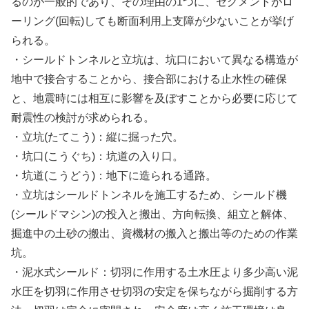
るのが一般的であり、その理由の1つに、セグメントがロ
ーリング(回転)しても断面利用上支障が少ないことが挙げ
られる。
・シールドトンネルと立坑は、坑口において異なる構造が
地中で接合することから、接合部における止水性の確保
と、地震時には相互に影響を及ぼすことから必要に応じて
耐震性の検討が求められる。
・立坑(たてこう)：縦に掘った穴。
・坑口(こうぐち)：坑道の入り口。
・坑道(こうどう)：地下に造られる通路。
・立坑はシールドトンネルを施工するため、シールド機
(シールドマシン)の投入と搬出、方向転換、組立と解体、
掘進中の土砂の搬出、資機材の搬入と搬出等のための作業
坑。
・泥水式シールド：切羽に作用する土水圧より多少高い泥
水圧を切羽に作用させ切羽の安定を保ちながら掘削する方