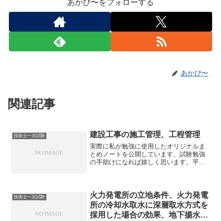
あかぴ〜をフォローする
あかぴ〜
関連記事
建設工事の施工管理、工程管理
技術士一次試験
実際に私が勉強に使用したオリジナルま
とめノートを公開しています。試験勉強
の手助けになれば嬉しく思います。平成
25年度試験～令和2年度試験の内容まで反
映しております。建設工事の施工管理・
出木形管理：工事目的物の形状、寸法、
仕上げなどの出来形に...
火力発電所の立地条件、火力発電
技術士一次試験
所の冷却水取水に深層取水方式を
採用した場合の効果、地下揚水発