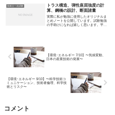
です。製造物責任法とは製造物責任法
は、製品の欠陥によって...
トラス構造、弾性座屈強度の計
技術士一次試験
算、鋼橋の設計、断面諸量
実際に私が勉強に使用したオリジナルま
とめノートを公開しています。試験勉強
の手助けになれば嬉しく思います。平成
25年度試験～令和2年度試験の内容まで反
映しております。トラス構造・トラス構
造：複数の三角形による骨組み構造。結
合部である「節点」は...
【環境･エネルギー 7/10】〜気候変動、
日本の産業技術の発展〜
【環境･エネルギー 9/10】〜科学技術コ
ミュニケーション、技術者倫理、科学技
術とリスク〜
コメント