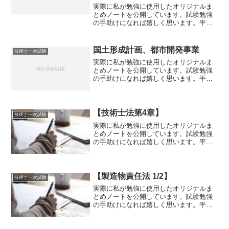
電、水力発電所の水路ルート
実際に私が勉強に使用したオリジナルま
とめノートを公開しています。試験勉強
の手助けになれば嬉しく思います。平成
25年度試験～令和2年度試験の内容まで反
映しております。火力発電所の立地条件
①燃料の受入れが容易なこと。②大型、
国土形成計画、都市開発事業
技術士一次試験
重量機材の搬出入が容...
実際に私が勉強に使用したオリジナルま
とめノートを公開しています。試験勉強
の手助けになれば嬉しく思います。平成
25年度試験～令和2年度試験の内容まで反
映しております。国土形成計画・平成17
年(2005年)に、それまで日本の国土政策
の根幹を定め...
【技術士法第4章】
技術士一次試験
実際に私が勉強に使用したオリジナルま
とめノートを公開しています。試験勉強
の手助けになれば嬉しく思います。平成
25年度試験～令和2年度試験の内容まで反
映しております。赤文字は重要ポイント
です。【技術士法第4章】〇技術士法第4
章技術士等の義務（...
【製造物責任法 1/2】
技術士一次試験
実際に私が勉強に使用したオリジナルま
とめノートを公開しています。試験勉強
の手助けになれば嬉しく思います。平成
25年度試験～令和2年度試験の内容まで反
映しております。赤文字は重要ポイント