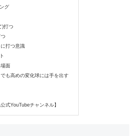
ング
て)打つ
打つ
向に打つ意識
ト
い場面
中でも高めの変化球には手を出す
式YouTubeチャンネル】