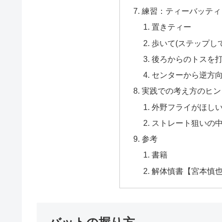
練習：ティーバッティ
置きティー
歩いて(ステップし
後ろからのトスを
センターから逆方
実践での考え方のヒン
外野フライがほし
ストレート狙いの
参考
書籍
解体慎書【宮本慎也公