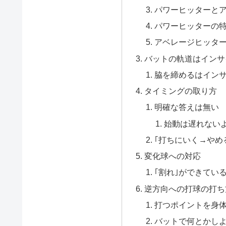
パワーヒッターと
パワーヒッターの
アベレージヒッタ
バットの軌道はインサ
脇を締めるはイン
タイミングの取り方
明確な答えは無い
始動は遅れない
｢打ちにいく→やめ
変化球への対応
｢割れ｣ができてい
逆方向への打球の打ち
打つポイントを身
バットで何とかし