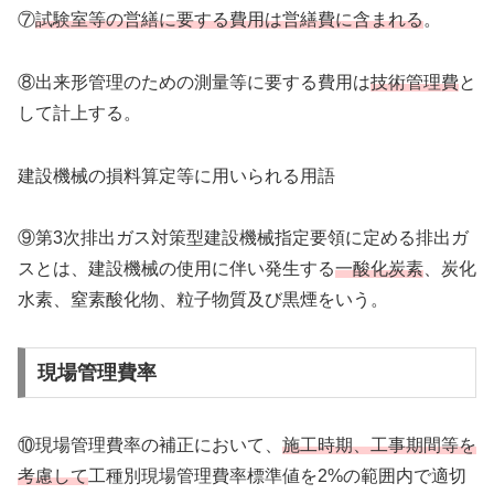
⑦
試験室等の営繕に要する費用は営繕費に含まれる
。
⑧出来形管理のための測量等に要する費用は
技術管理費
と
して計上する。
建設機械の損料算定等に用いられる用語
⑨第3次排出ガス対策型建設機械指定要領に定める排出ガ
スとは、建設機械の使用に伴い発生する
一酸化炭素
、炭化
水素、窒素酸化物、粒子物質及び黒煙をいう。
現場管理費率
⑩現場管理費率の補正において、
施工時期、工事期間等を
考慮して
工種別現場管理費率標準値を2%の範囲内で適切