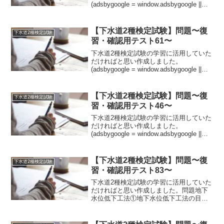
(adsbygoogle = window.adsbygoogle ||
[]).push({});問題管きょ最小土かぶり①車
道および歩道に敷設する300mm以下の下
水管に...
【下水道2種検定試験】問題〜復
下水道2種検定試験
習・確認用テスト61〜
下水道2種検定試験の学習に活用していた
だければと思い作成しました。
(adsbygoogle = window.adsbygoogle ||
[]).push({});問題SI単位系で用いる単位記
号で各物理量の単位①仕事は【A:N・
B:J】...
【下水道2種検定試験】問題〜復
下水道2種検定試験
習・確認用テスト46〜
下水道2種検定試験の学習に活用していた
だければと思い作成しました。
(adsbygoogle = window.adsbygoogle ||
[]).push({});問題水質汚濁防止法①下水道
終末処理施設は水質汚濁防止法における
特定施設に...
【下水道2種検定試験】問題〜復
下水道2種検定試験
習・確認用テスト83〜
下水道2種検定試験の学習に活用していた
だければと思い作成しました。問題地下
水位低下工法①地下水位低下工法の目的
には、【A:縦・B:横】方向荷重の軽減と
土砂の流出防止がある。②重力排水工の
代表的なものに【A:ディープウェル・B: