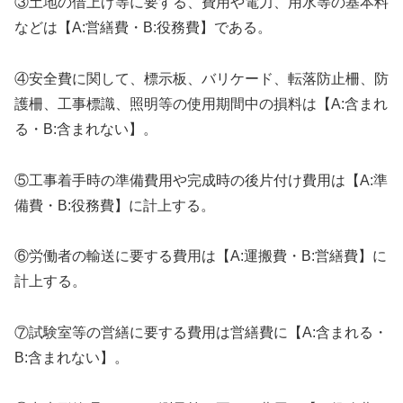
③土地の借上げ等に要する、費用や電力、用水等の基本料
などは【A:営繕費・B:役務費】である。
④安全費に関して、標示板、バリケード、転落防止柵、防
護柵、工事標識、照明等の使用期間中の損料は【A:含まれ
る・B:含まれない】。
⑤工事着手時の準備費用や完成時の後片付け費用は【A:準
備費・B:役務費】に計上する。
⑥労働者の輸送に要する費用は【A:運搬費・B:営繕費】に
計上する。
⑦試験室等の営繕に要する費用は営繕費に【A:含まれる・
B:含まれない】。