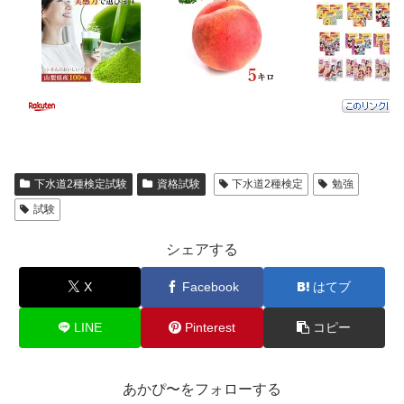
下水道2種検定試験
資格試験
下水道2種検定
勉強
試験
シェアする
X
Facebook
はてブ
LINE
Pinterest
コピー
あかぴ〜をフォローする