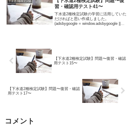
【下水道2種検定試験】問題〜復
下水道2種検定試験
ウェルポイント...
習・確認用テスト41〜
下水道2種検定試験の学習に活用していた
だければと思い作成しました。
(adsbygoogle = window.adsbygoogle ||
[]).push({});問題電動機の速度制御方式①
インバータ制御(VVVF制御)方式は、かご
形誘...
【下水道2種検定試験】問題〜復習・確認
用テスト15〜
【下水道2種検定試験】問題〜復習・確認
用テスト17〜
コメント