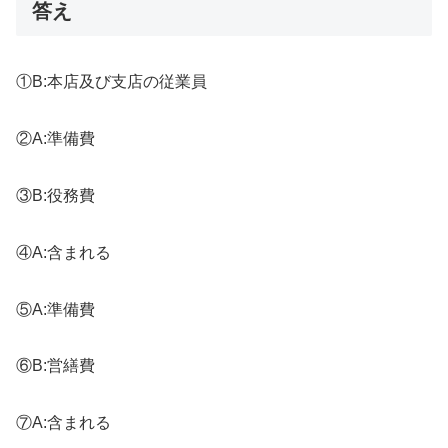
答え
①B:本店及び支店の従業員
②A:準備費
③B:役務費
④A:含まれる
⑤A:準備費
⑥B:営繕費
⑦A:含まれる