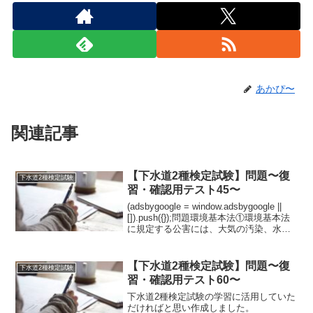
あかぴ〜
関連記事
【下水道2種検定試験】問題〜復
下水道2種検定試験
習・確認用テスト45〜
(adsbygoogle = window.adsbygoogle ||
[]).push({});問題環境基本法①環境基本法
に規定する公害には、大気の汚染、水質
の汚濁、土壌の汚染、騒音、地盤の沈
下、悪臭【A:振動・B:放射線物質による
汚染...
【下水道2種検定試験】問題〜復
下水道2種検定試験
習・確認用テスト60〜
下水道2種検定試験の学習に活用していた
だければと思い作成しました。