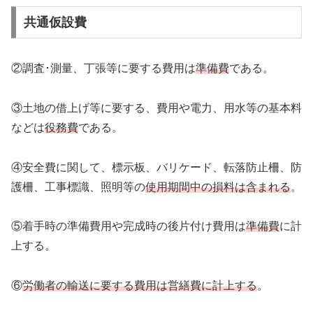
共通仮設費
②調査･測量、丁張等に要する費用は
準備費
である。
③土地の借上げ等に要する、費用や電力、用水等の基本料
などは
役務費
である。
④安全費に関して、標示板、バリケード、転落防止柵、防
護柵、工事標識、照明等の
使用期間中の損料は含まれる
。
⑤着手時の準備費用や完成時の後片付け費用は
準備費
に計
上する。
⑥
労働者の輸送に要する費用は営繕費に計上する
。