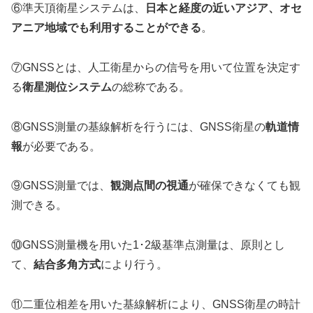
⑥準天頂衛星システムは、
日本と経度の近いアジア、オセ
アニア地域でも利用することができる
。
⑦GNSSとは、人工衛星からの信号を用いて位置を決定す
る
衛星測位システム
の総称である。
⑧GNSS測量の基線解析を行うには、GNSS衛星の
軌道情
報
が必要である。
⑨GNSS測量では、
観測点間の視通
が確保できなくても観
測できる。
⑩GNSS測量機を用いた1･2級基準点測量は、原則とし
て、
結合多角方式
により行う。
⑪二重位相差を用いた基線解析により、GNSS衛星の時計