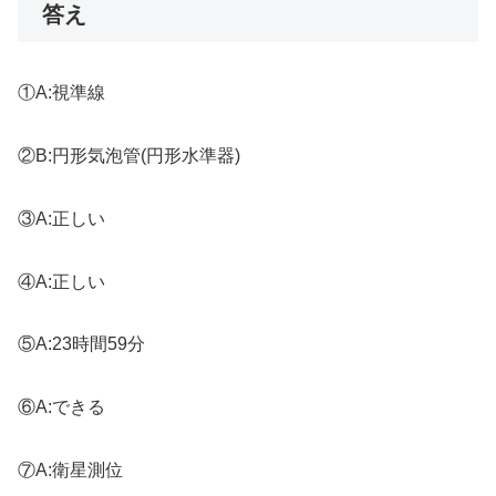
答え
①A:視準線
②B:円形気泡管(円形水準器)
③A:正しい
④A:正しい
⑤A:23時間59分
⑥A:できる
⑦A:衛星測位