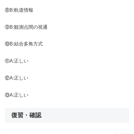
⑧B:軌道情報
⑨B:観測点間の視通
⑩B:結合多角方式
⑪A:正しい
⑫A:正しい
⑬A:正しい
復習・確認