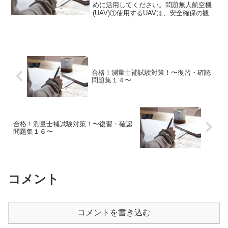
めに活用してください。問題無人航空機
(UAV)①使用するUAVは、安全確保の観点
から、飛行前後における適切な整備や点
検を行うとともに、必要な部品の交換な
どの整備を行う。【A:正しい・B:誤り】
②UAV写真...
合格！測量士補試験対策！〜復習・確認
問題集１４〜
合格！測量士補試験対策！〜復習・確認
問題集１６〜
コメント
コメントを書き込む