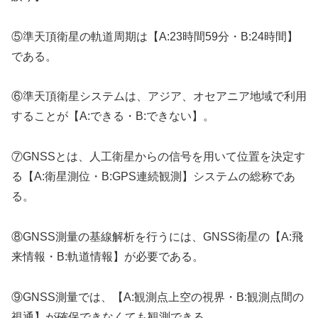
⑤準天頂衛星の軌道周期は【A:23時間59分・B:24時間】
である。
⑥準天頂衛星システムは、アジア、オセアニア地域で利用
することが【A:できる・B:できない】。
⑦GNSSとは、人工衛星からの信号を用いて位置を決定す
る【A:衛星測位・B:GPS連続観測】システムの総称であ
る。
⑧GNSS測量の基線解析を行うには、GNSS衛星の【A:飛
来情報・B:軌道情報】が必要である。
⑨GNSS測量では、【A:観測点上空の視界・B:観測点間の
視通】が確保できなくても観測できる。