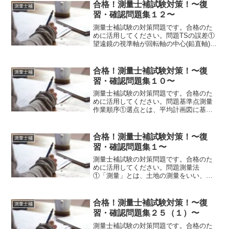
後視点法】を用いる。②地上レーザスキ
合格！測量士補試験対策！〜復
測量士補
ャナによるレーザ光を...
習・確認問題集１２〜
測量士補試験の対策問題です。合格のた
めに活用してください。問題TSの誤差①
望遠鏡の視準軸が回転軸の中心(鉛直軸)か
らズレているために生じる誤差を【A:視
準軸誤差・B:外心誤差】という。②TSの
鉛直軸と鉛直線の方向が一致していない
合格！測量士補試験対策！〜復
測量士補
ために生じる...
習・確認問題集１０〜
測量士補試験の対策問題です。合格のた
めに活用してください。問題基準点測量
作業順序①選点とは、平均計画図に基づ
き、現地において既知点の現況を調査す
るとともに、新点の位置を選定し、【A:
選点図・B:観測図】及び平面図を作成す
合格！測量士補試験対策！〜復
測量士補
る作業をいう。〇平均...
習・確認問題集１〜
測量士補試験の対策問題です。合格のた
めに活用してください。問題測量法
①「測量」とは、土地の測量をいい、地
図の調製及び測量用写真の撮影【A:を含
む・B:は含まない】。②「基本測量」と
は、すべての測量の基礎となる測量で、
合格！測量士補試験対策！〜復
測量士補
【A:国土地理院・B: ...
習・確認問題集２５（１）〜
測量士補試験の対策問題です。合格のた