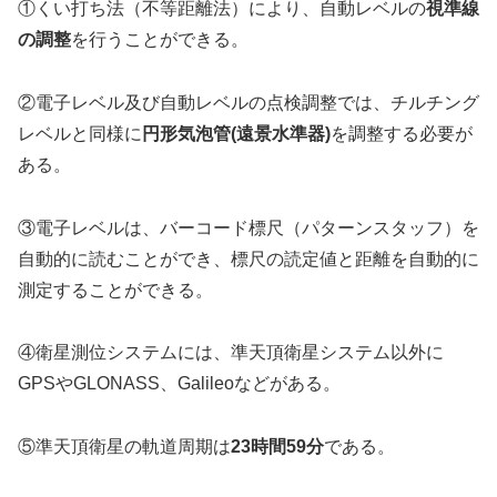
①くい打ち法（不等距離法）により、自動レベルの
視準線
の調整
を行うことができる。
②電子レベル及び自動レベルの点検調整では、チルチング
レベルと同様に
円形気泡管(遠景水準器)
を調整する必要が
ある。
③電子レベルは、バーコード標尺（パターンスタッフ）を
自動的に読むことができ、標尺の読定値と距離を自動的に
測定することができる。
④衛星測位システムには、準天頂衛星システム以外に
GPSやGLONASS、Galileoなどがある。
⑤準天頂衛星の軌道周期は
23時間59分
である。