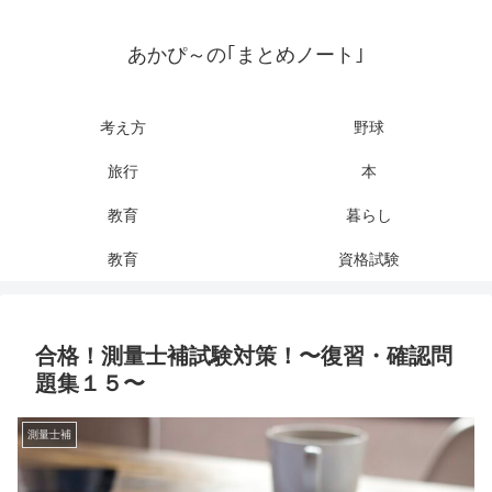
あかぴ～の｢まとめノート｣
考え方
野球
旅行
本
教育
暮らし
教育
資格試験
合格！測量士補試験対策！〜復習・確認問
題集１５〜
測量士補