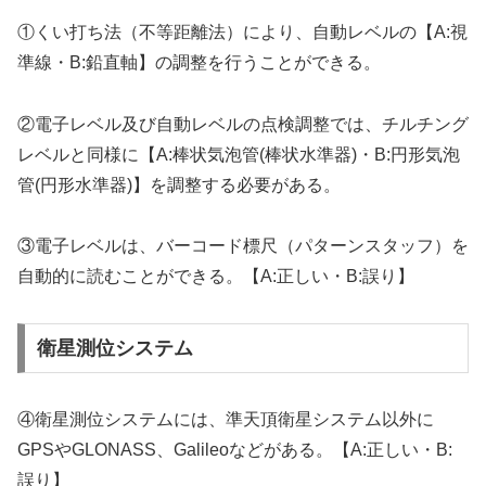
①くい打ち法（不等距離法）により、自動レベルの【A:視
準線・B:鉛直軸】の調整を行うことができる。
②電子レベル及び自動レベルの点検調整では、チルチング
レベルと同様に【A:棒状気泡管(棒状水準器)・B:円形気泡
管(円形水準器)】を調整する必要がある。
③電子レベルは、バーコード標尺（パターンスタッフ）を
自動的に読むことができる。【A:正しい・B:誤り】
衛星測位システム
④衛星測位システムには、準天頂衛星システム以外に
GPSやGLONASS、Galileoなどがある。【A:正しい・B:
誤り】