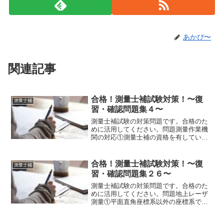
あかぴ〜
関連記事
合格！測量士補試験対策！〜復
測量士補
習・確認問題集４〜
測量士補試験の対策問題です。合格のた
めに活用してください。問題測量作業機
関の対応①測量士補の資格を有していた
ため、測量士が立案した作業計画に従
い、測量技術者として公共測量に従事し
た。【A:正しい・B:誤り】②現地作業の
合格！測量士補試験対策！〜復
測量士補
前に、その作業に伴う危...
習・確認問題集２６〜
測量士補試験の対策問題です。合格のた
めに活用してください。問題地上レーザ
測量①平面直角座標系以外の座標系で計
測する場合、原則として計測方法は【A:
相似変換法又は後方交会法・B:器械点・