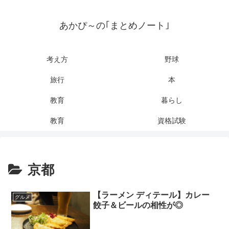
あかぴ～の｢まとめノート｣
考え方
野球
旅行
本
教育
暮らし
教育
資格試験
京都
【ラーメン ディテール】カレー
グルメ
餃子＆ビールの相性が◎