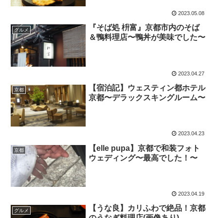
2023.05.08
『そば処 枡富』京都市内のそば
グルメ
＆鴨料理店〜鴨丼が美味でした〜
2023.04.27
【宿泊記】ウェスティン都ホテル
京都
京都〜デラックスキングルーム〜
2023.04.23
【elle pupa】京都で和装フォト
京都
ウェディング〜最高でした！〜
2023.04.19
【うな良】カリふわで絶品！京都
グルメ
のうなぎ料理店(画像あり)