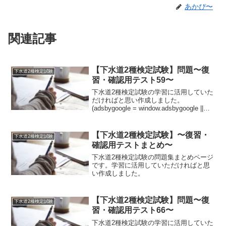
あかぴ〜
関連記事
【下水道2種検定試験】問題〜復
下水道2種検定試験
習・確認用テスト59〜
下水道2種検定試験の学習に活用していた
だければと思い作成しました。
(adsbygoogle = window.adsbygoogle ||
[]).push({});問題管きょ設計〇最小管径
は、汚水管きょは①【A:200・B:250】
mm...
【下水道2種検定試験】〜復習・
下水道2種検定試験
確認用テストまとめ〜
下水道2種検定試験の問題集まとめページ
です。学習に活用していただければと思
い作成しました。
【下水道2種検定試験】問題〜復
下水道2種検定試験
習・確認用テスト66〜
下水道2種検定試験の学習に活用していた