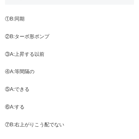
①B:同期
②B:ターボ形ポンプ
③A:上昇する以前
④A:等間隔の
⑤A:できる
⑥A:する
⑦B:右上がりこう配でない