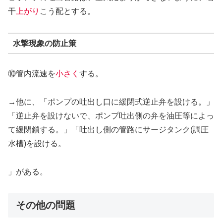
干
上がり
こう配とする。
水撃現象の防止策
⑩管内流速を
小さく
する。
→他に、「ポンプの吐出し口に緩閉式逆止弁を設ける。」
「逆止弁を設けないで、ポンプ吐出側の弁を油圧等によっ
て緩閉鎖する。」「吐出し側の管路にサージタンク(調圧
水槽)を設ける。
」がある。
その他の問題