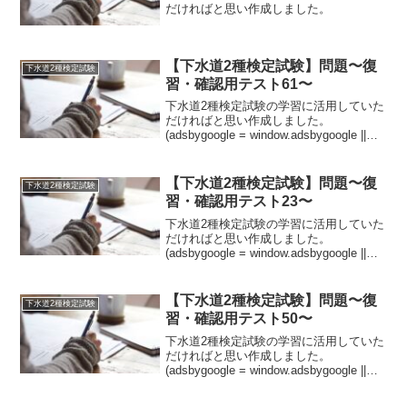
だければと思い作成しました。
【下水道2種検定試験】問題〜復
下水道2種検定試験
習・確認用テスト61〜
下水道2種検定試験の学習に活用していた
だければと思い作成しました。
(adsbygoogle = window.adsbygoogle ||
[]).push({});問題SI単位系で用いる単位記
号で各物理量の単位①仕事は【A:N・
B:J】...
【下水道2種検定試験】問題〜復
下水道2種検定試験
習・確認用テスト23〜
下水道2種検定試験の学習に活用していた
だければと思い作成しました。
(adsbygoogle = window.adsbygoogle ||
[]).push({});問題施工管理行為①資機材管
理は発注者と受注者のそれぞれの立場に
【A:共通...
【下水道2種検定試験】問題〜復
下水道2種検定試験
習・確認用テスト50〜
下水道2種検定試験の学習に活用していた
だければと思い作成しました。
(adsbygoogle = window.adsbygoogle ||
[]).push({});問題下水道法除害施設設置等
に関する条例の基準①温度が45℃【A:以