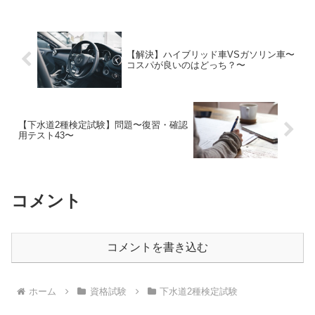
上・B...
【解決】ハイブリッド車VSガソリン車〜
コスパが良いのはどっち？〜
【下水道2種検定試験】問題〜復習・確認
用テスト43〜
コメント
コメントを書き込む
ホーム
資格試験
下水道2種検定試験