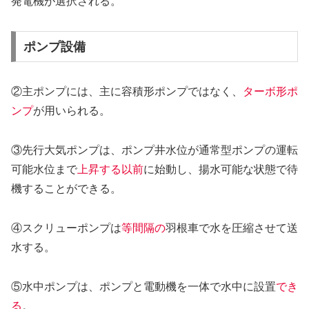
発電機が選択される。
ポンプ設備
②主ポンプには、主に容積形ポンプではなく、
ターボ形ポ
ンプ
が用いられる。
③先行大気ポンプは、ポンプ井水位が通常型ポンプの運転
可能水位まで
上昇する以前
に始動し、揚水可能な状態で待
機することができる。
④スクリューポンプは
等間隔の
羽根車で水を圧縮させて送
水する。
⑤水中ポンプは、ポンプと電動機を一体で水中に設置
でき
る
。