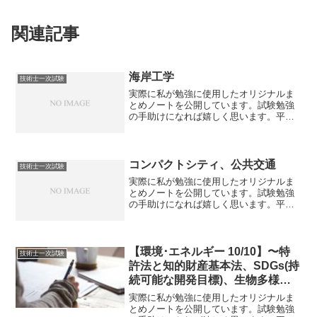
関連記事
海岸工学
技術士一次試験
実際に私が勉強に使用したオリジナルま
とめノートを公開しています。試験勉強
の手助けになれば嬉しく思います。平成
25年度試験～令和2年度試験の内容まで反
映しております。海岸工学・浅水変形：
波が浅い水域に入ってくると、次第に変
形を受けて、波高、波...
コンパクトシティ、公共交通
技術士一次試験
実際に私が勉強に使用したオリジナルま
とめノートを公開しています。試験勉強
の手助けになれば嬉しく思います。平成
25年度試験～令和2年度試験の内容まで反
映しております。コンパクトシティ・コ
ンパクトシティ政策は、都市の郊外拡大
化、スプロール化を抑...
【環境･エネルギー 10/10】〜特
技術士一次試験
許法と知的財産基本法、SDGs(持
続可能な開発目標)、生物多様性
の保全、パリ協定〜
実際に私が勉強に使用したオリジナルま
とめノートを公開しています。試験勉強