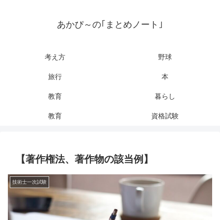
あかぴ～の｢まとめノート｣
考え方
野球
旅行
本
教育
暮らし
教育
資格試験
【著作権法、著作物の該当例】
技術士一次試験