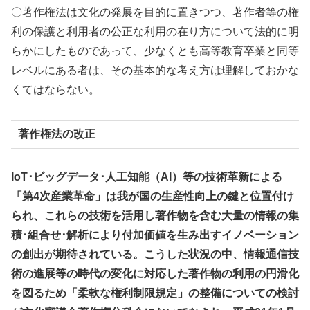
〇著作権法は文化の発展を目的に置きつつ、著作者等の権
利の保護と利用者の公正な利用の在り方について法的に明
らかにしたものであって、少なくとも高等教育卒業と同等
レベルにある者は、その基本的な考え方は理解しておかな
くてはならない。
著作権法の改正
IoT･ビッグデータ･人工知能（AI）等の技術革新による
「第4次産業革命」は我が国の生産性向上の鍵と位置付け
られ、これらの技術を活用し著作物を含む大量の情報の集
積･組合せ･解析により付加価値を生み出すイノベーション
の創出が期待されている。こうした状況の中、情報通信技
術の進展等の時代の変化に対応した著作物の利用の円滑化
を図るため「柔軟な権利制限規定」の整備についての検討