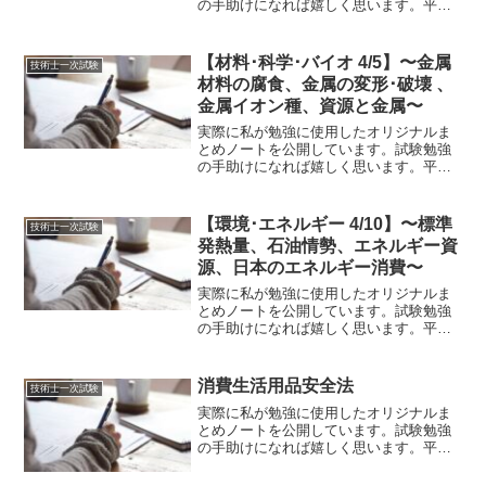
の手助けになれば嬉しく思います。平成
25年度試験～令和2年度試験の内容まで反
映しております。赤文字は重要ポイント
です。【特許法と知的財産基本法】〇特
【材料･科学･バイオ 4/5】〜金属
技術士一次試験
許法において発明とは...
材料の腐食、金属の変形･破壊 、
金属イオン種、資源と金属〜
実際に私が勉強に使用したオリジナルま
とめノートを公開しています。試験勉強
の手助けになれば嬉しく思います。平成
25年度試験～令和2年度試験の内容まで反
映しております。赤文字は重要ポイント
です。【金属材料の腐食】〇腐食とは、
【環境･エネルギー 4/10】〜標準
技術士一次試験
化学反応による減耗す...
発熱量、石油情勢、エネルギー資
源、日本のエネルギー消費〜
実際に私が勉強に使用したオリジナルま
とめノートを公開しています。試験勉強
の手助けになれば嬉しく思います。平成
25年度試験～令和2年度試験の内容まで反
映しております。赤文字は重要ポイント
です。【標準発熱量】資源エネルギー庁
消費生活用品安全法
技術士一次試験
総合エネルギー統計よ...
実際に私が勉強に使用したオリジナルま
とめノートを公開しています。試験勉強
の手助けになれば嬉しく思います。平成
25年度試験～令和2年度試験の内容まで反
映しております。赤文字は重要ポイント