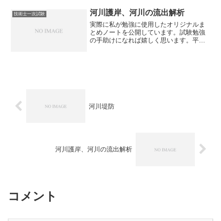
です。【COI（Conflict of Interest...
河川護岸、河川の流出解析
技術士一次試験
実際に私が勉強に使用したオリジナルま
とめノートを公開しています。試験勉強
の手助けになれば嬉しく思います。平成
25年度試験～令和2年度試験の内容まで反
映しております。河川護岸・護岸は、洪
水時の浸食作用に対して堤防及び低水河
岸を保護することを主...
河川堤防
河川護岸、河川の流出解析
コメント