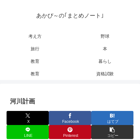
あかぴ～の｢まとめノート｣
考え方
野球
旅行
本
教育
暮らし
教育
資格試験
河川計画
X
Facebook
はてブ
LINE
Pinterest
コピー