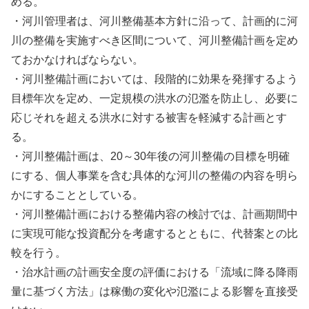
める。
・河川管理者は、河川整備基本方針に沿って、計画的に河
川の整備を実施すべき区間について、河川整備計画を定め
ておかなければならない。
・河川整備計画においては、段階的に効果を発揮するよう
目標年次を定め、一定規模の洪水の氾濫を防止し、必要に
応じそれを超える洪水に対する被害を軽減する計画とす
る。
・河川整備計画は、20～30年後の河川整備の目標を明確
にする、個人事業を含む具体的な河川の整備の内容を明ら
かにすることとしている。
・河川整備計画における整備内容の検討では、計画期間中
に実現可能な投資配分を考慮するとともに、代替案との比
較を行う。
・治水計画の計画安全度の評価における「流域に降る降雨
量に基づく方法」は稼働の変化や氾濫による影響を直接受