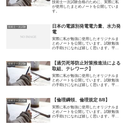
技術士一次試験合格のために、実際に私
が使用したまとめノートを公開していま
す。
日本の電源別発電電力量、水力発
技術士一次試験
電
実際に私が勉強に使用したオリジナルま
とめノートを公開しています。試験勉強
の手助けになれば嬉しく思います。平成
25年度試験～令和2年度試験の内容まで反
映しております。日本の電源別発電電力
量(1990年～)・水力：約10％で推移して
【過労死等防止対策推進法による
技術士一次試験
おり横ばい・...
取組、テレワーク】
実際に私が勉強に使用したオリジナルま
とめノートを公開しています。試験勉強
の手助けになれば嬉しく思います。平成
25年度試験～令和2年度試験の内容まで反
映しております。赤文字は重要ポイント
です。過労死等防止対策推進法による取
【倫理綱領、倫理規定 8/8】
技術士一次試験
組我が国では平成26...
実際に私が勉強に使用したオリジナルま
とめノートを公開しています。試験勉強
の手助けになれば嬉しく思います。平成
25年度試験～令和2年度試験の内容まで反
映しております。赤文字は重要ポイント