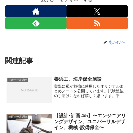
あかぴ〜
関連記事
養浜工、海岸保全施設
技術士一次試験
実際に私が勉強に使用したオリジナルま
とめノートを公開しています。試験勉強
の手助けになれば嬉しく思います。平成
25年度試験～令和2年度試験の内容まで反
映しております。養浜工・養浜工：人工
的に土砂を海浜に供給する工法。・静的
養浜工は、砂浜のない...
【設計･計画 4/5】〜エンジニアリ
技術士一次試験
ングデザイン、ユニバーサルデザ
イン、機械･設備保全〜