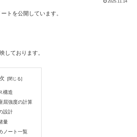
2025.11.14
ノートを公開しています。
反映しております。
次
ス構造
座屈強度の計算
の設計
諸量
めノート一覧