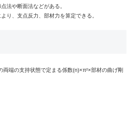
節点法や断面法などがある。
により、支点反力、部材力を算定できる。
両端の支持状態で定まる係数(n)×π²×部材の曲げ剛