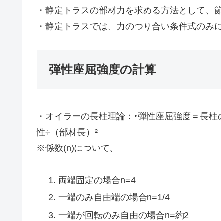
・静定トラスの部材力を求める方法として、
・静定トラスでは、力のつり合い条件式のみ
弾性座屈強度の計算
・オイラーの長柱理論：‣弾性座屈強度＝長柱の
性÷（部材長）²
※係数(n)について、
両端固定の場合n=4
一端のみ自由端の場合n=1/4
一端が回転のみ自由の場合n=約2