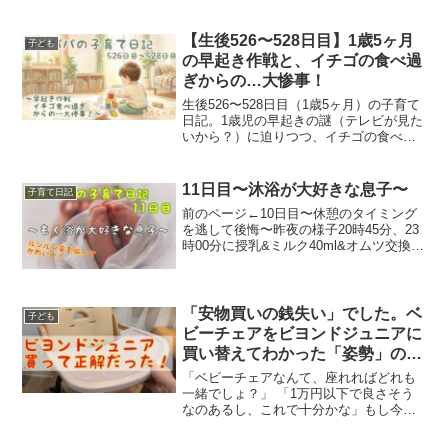
【生後526〜528日目】1歳5ヶ月
子ども
の早起き作戦と、イチゴの食べ過
ぎからの…大惨事！
生後526〜528日目（1歳5ヶ月）の子育て
日記。1歳児の早起きの謎（テレビが見た
いから？）に迫りつつ、イチゴの食べ過
ぎで便が緩くなり…まさかのジュニアシ
ートとヒップシートの「ダブルおむつ漏
れ」の大惨事に😇絶望からの洗濯ドキュ
11日目〜沐浴が大好きな息子〜
子育て日記
メントと、油断大敵な日々の記録です。
前のページ←10日目〜休憩のタイミング
を逃して後悔〜昨夜の様子20時45分、23
時00分に授乳&ミルク40ml&オムツ交換。
0時20分に寝るが、1時00分起きる。1時
15分に寝直したが1時45分に起きる。2時
00分に授乳&ミルク40ml&オ...
「安物買いの銭失い」でした。ベ
子ども
ビーチェアをビヨンドジュニアに
買い替えてわかった「姿勢」の重
要性と絶対的な差
「ベビーチェアなんて、座れればどれも
一緒でしょ？」 「1万円以下で良さそう
なのあるし、これで十分かな」もし今、
そう思って楽天やAmazonで「安いベビー
チェア」を探しているなら、ちょっとだ