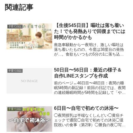
関連記事
【生後545日目】嘔吐は落ち着い
子育て日記
た！でも発熱ありで回復までには
時間がかかるかも
救急車騒動から一夜明け、激しい嘔吐は
落ち着いたものの、今度は38度台の発熱
が…。食欲もいつもの5分の1に落ち込
み、便も緩めでまだまだ本調子ではあり
ません。鼻詰まりや咳き込みがなくなり
スースー眠れるようになった安心感な
50日目〜56日目：最近の様子＆
子育て日記
ど、自宅保育の様子を綴るリアルな子育
自作LINEスタンプを作成
て日記です。
前のページ←46日目〜48日目：夜間の睡
眠5時間の新記録！前回の日記では、夜間
の連続睡眠時間が5時間を記録して「やっ
たー！」と喜んだのも束の間、静かすぎ
て逆に「息してる！？」と不安になって
生存確認をしてしまったお話や、タミー
6日目〜自宅で初めての沐浴〜
子育て日記
タイムがまるで筋...
◯夜間授乳は半端なくしんどい◯黄疸チ
ェックで通院◯自宅で初めての沐浴◯退
院祝いの食事（第2弾）◯勝負の夜◯写真
共有アプリ「みてね」をインストール