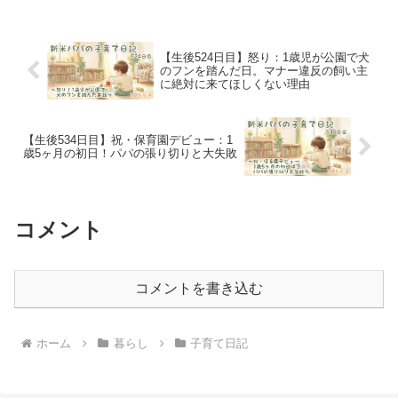
け待ってください。 過去の僕に会えるな
ら、僕は全力で...
【生後524日目】怒り：1歳児が公園で犬
のフンを踏んだ日。マナー違反の飼い主
に絶対に来てほしくない理由
【生後534日目】祝・保育園デビュー：1
歳5ヶ月の初日！パパの張り切りと大失敗
コメント
コメントを書き込む
ホーム
暮らし
子育て日記