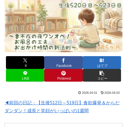
X
Facebook
はてブ
LINE
Pinterest
コピー
2026.04.01
2026.04.03
◀前回の日記：【生後512日～519日】食欲爆発＆からだ
ダンダン！成長と笑顔がいっぱいの1週間