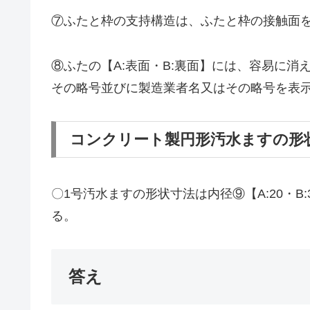
⑦ふたと枠の支持構造は、ふたと枠の接触面を
⑧ふたの【A:表面・B:裏面】には、容易に
その略号並びに製造業者名又はその略号を表
コンクリート製円形汚水ますの形
〇1号汚水ますの形状寸法は内径⑨【A:20・B:3
る。
答え