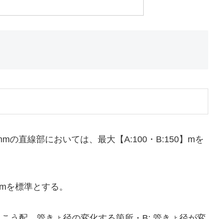
の直線部においては、最大【A:100・B:150】mを
0】mを標準とする。
こう配、管きょ径の変化する箇所・B: 管きょ径が変