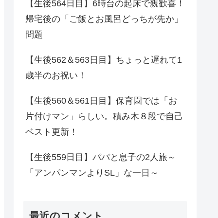
【生後564日目】6時台の起床で親歓喜！
帰宅後の「ご飯とお風呂どっちが先か」
問題
【生後562＆563日目】ちょっと遅れて1
歳半のお祝い！
【生後560＆561日目】保育園では「お
片付けマン」らしい。積み木８段で自己
ベスト更新！
【生後559日目】パパと息子の2人旅～
「アンパンマンよりSL」な一日～
最近のコメント