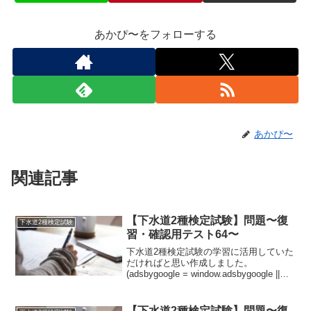
あかぴ〜をフォローする
あかぴ〜
関連記事
【下水道2種検定試験】問題〜復
下水道2種検定試験
習・確認用テスト64〜
下水道2種検定試験の学習に活用していた
だければと思い作成しました。
(adsbygoogle = window.adsbygoogle ||
[]).push({});問題流速とこう配①理想的な
流速は、汚水管きょ、雨水管きょ及び合
流管きょと...
【下水道2種検定試験】問題〜復