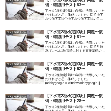
下水道2種検定試験
習・確認用テスト83〜
下水道2種検定試験の学習に活用していた
だければと思い作成しました。問題地下
水位低下工法①地下水位低下工法の目的
には、【A:縦・B:横】方向荷重の軽減と
土砂の流出防止がある。②重力排水工の
代表的なものに【A:ディープウェル・B:
【下水道2種検定試験】問題〜復
下水道2種検定試験
ウェルポイント...
習・確認用テスト81〜
下水道2種検定試験の学習に活用していた
だければと思い作成しました。問題常時
及びレベル1地震時に対する直接基礎の照
査①直接基礎底面における鉛直地盤反力
は、基礎底面地盤の許容鉛直支持力【A:
以上・B:以下】とする。〇直接基礎に作
【下水道2種検定試験】問題〜復
下水道2種検定試験
用する荷重の合力...
習・確認用テスト62〜
下水道2種検定試験の学習に活用していた
だければと思い作成しました。
(adsbygoogle = window.adsbygoogle ||
[]).push({});問題マニング式①径深が小さ
いほど、流速は【A:増加・B:減少】す
る。②流...
【下水道2種検定試験】問題〜復
下水道2種検定試験
習・確認用テスト28〜
下水道2種検定試験の学習に活用していた
だければと思い作成しました。