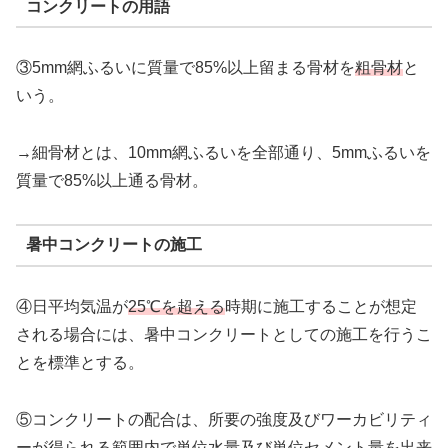
コンクリートの用語
③5mm網ふるいに質量で85%以上留まる骨材を
粗骨材
と
いう。
→細骨材とは、10mm網ふるいを全部通り、5mmふるいを
質量で85%以上通る骨材。
暑中コンクリートの施工
④日平均気温が
25℃を超える
時期に施工することが想定
される場合には、暑中コンクリートとしての施工を行うこ
とを標準とする。
⑤コンクリートの配合は、所要の強度及びワーカビリティ
ーが得られる範囲内で単位水量及び単位セメント量を出来