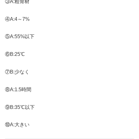
③A:粗骨材
④A:4～7%
⑤A:55%以下
⑥B:25℃
⑦B:少なく
⑧A:1.5時間
⑨B:35℃以下
⑩A:大きい