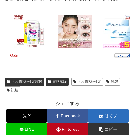
下水道2種検定試験
資格試験
下水道2種検定
勉強
試験
シェアする
X
Facebook
はてブ
LINE
Pinterest
コピー