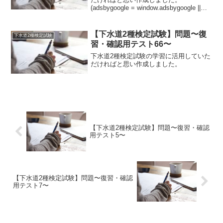
(adsbygoogle = window.adsbygoogle ||
[]).push({});問題下水処理施設の役割①汚
泥消化タンクは、複雑な有機物を【A:好
気性細菌...
【下水道2種検定試験】問題〜復
下水道2種検定試験
習・確認用テスト66〜
下水道2種検定試験の学習に活用していた
だければと思い作成しました。
【下水道2種検定試験】問題〜復習・確認
用テスト5〜
【下水道2種検定試験】問題〜復習・確認
用テスト7〜