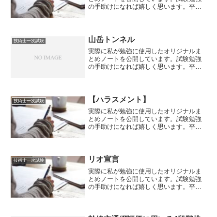
の手助けになれば嬉しく思います。平成
25年度試験～令和2年度試験の内容まで反
映しております。赤文字は重要ポイント
です。【安全管理】・システム安全は、
環境要因、物的要因及...
山岳トンネル
技術士一次試験
実際に私が勉強に使用したオリジナルま
とめノートを公開しています。試験勉強
の手助けになれば嬉しく思います。平成
25年度試験～令和2年度試験の内容まで反
映しております。山岳トンネル〈特徴〉
トンネルを支保するものは基本的に周囲
の岩盤である。覆工は...
【ハラスメント】
技術士一次試験
実際に私が勉強に使用したオリジナルま
とめノートを公開しています。試験勉強
の手助けになれば嬉しく思います。平成
25年度試験～令和2年度試験の内容まで反
映しております。赤文字は重要ポイント
です。【ハラスメント】職場でのいじめ
やパワーハラスメント...
リオ宣言
技術士一次試験
実際に私が勉強に使用したオリジナルま
とめノートを公開しています。試験勉強
の手助けになれば嬉しく思います。平成
25年度試験～令和2年度試験の内容まで反
映しております。リオ宣言〇予防（不都
合が起きないように予め防止すること）