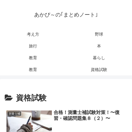
あかぴ～の｢まとめノート｣
考え方
野球
旅行
本
教育
暮らし
教育
資格試験
資格試験
合格！測量士補試験対策！〜復
測量士補
習・確認問題集８（２）〜