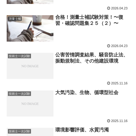
2026.04.23
合格！測量士補試験対策！〜復
測量士補
習・確認問題集２５（２）〜
2026.04.23
公害苦情調査結果、騒音防止法、
技術士一次試験
振動規制法、その他建設環境
2025.11.16
大気汚染、生物、循環型社会
技術士一次試験
2025.11.16
環境影響評価、水質汚濁
技術士一次試験