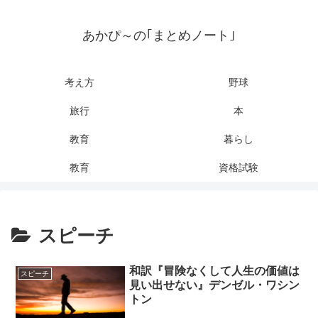
あかぴ～の｢まとめノート｣
考え方
野球
旅行
本
教育
暮らし
教育
資格試験
スピーチ
和訳『冒険なくして人生の価値は
スピーチ
見い出せない』デンゼル・ワシン
トン