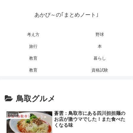
あかぴ～の｢まとめノート｣
考え方
野球
旅行
本
教育
暮らし
教育
資格試験
鳥取グルメ
蒼雲：鳥取市にある四川担担麺の
グルメ
お店が激ウマでした！また食べた
くなる味