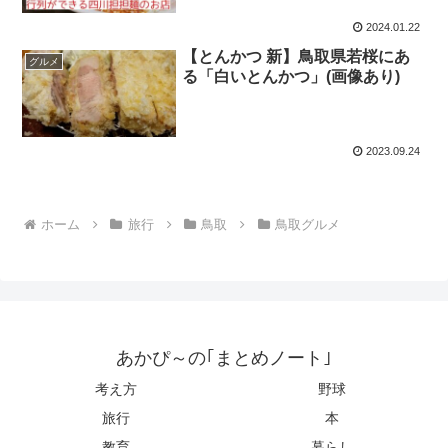
2024.01.22
【とんかつ 新】鳥取県若桜にあ
グルメ
る「白いとんかつ」(画像あり)
2023.09.24
ホーム
旅行
鳥取
鳥取グルメ
あかぴ～の｢まとめノート｣
考え方
野球
旅行
本
教育
暮らし